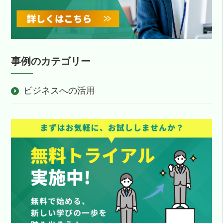
経験からも分かっていました。基本的にはポリグロッツ
ていました。 ポリグロッツのどのような点を評価され
ん。先ほどもお伝えしたように、ポリグロッツさんはカ
して承認を受けており、衝突被害軽減ブレーキなど、さ
のトレーナーの先生方に救われたという面が大きいと思
ますか？サービスの中で特によかった機能などはありま
スタマーの声に本当に真摯に耳を傾けてくれます。こち
まざまな機能のテスト環境を長年に渡って開発し続けて
うんですが、私の方からも受講者には学習を継続しても
すか？ 忙しい中、最新の情報収集をしながら英語学習
らから要望を投げればすぐに対応してくれるので、本当
きました。日本向けにも2000年代から多くの製品を輸出
らうような働きかけをしていました。 --具体的にどんな
をしなければいけないので、リーディングの最新記事が
に助かっています。今後ともよろしくお願いします。
させていただいていましたが、この分野で先行する欧州
働きかけをされたんですか？ 藁科さん：１週間に１回
リアルタイムで読めるところは役に立ちました。 記事
ありがとうございます。本日は株式会社ミカサ様のお二
に準じた試験・評価を国内に取り入れていこうという流
上がってくる受講者データをまとめて、月に１回「どう
を読んでのライティング添削もよかったです。文章を考
事例のカテゴリー
人にお話をお聞きしました。
れの加速を受け、2019年に日本法人としてのAB
ですか？」とか「ちょっと時間減っていませんか？」み
えて書くのは大変ですが、ただアウトプットするのでは
Dynamics合同会社を設立。国内自動車メーカーや国交省
たいなモチベーションメールを送っていたんです。 佐
なく、フィードバックをもらえる双方向なカリキュラム
を始めとする公的機関に向けてさまざまな製品を提供さ
藤さん：鬼コーチなんです（笑）。 藁科さん：（笑）
なのは非常に気に入りました。 また、ネイティブ講師
ビジネスへの活用
せていただいております。 --現在、日本法人では何名く
研修を始める時にはみんなで集まって、「これから＜１
とのレッスンでは発音のトレーニングをしたいとリクエ
らいの方々が働かれているのでしょうか？ 宗村代表：
日 １時間＞の英語学習を、みんなで守っていきましょ
ストしたんですが、正しい発音を学べたのは役に立ちま
流動的ではあるのですが、現在は約20名の社員がおりま
う！」って宣言しました。特に経験上、最初の 1ヶ月が
した。 今後の英語学習の目標について教えて下さい 今
す。日本国籍ではないメンバーも多く、インドやフィリ
大事だということを分かっていたので、最初は週に１回
後はよりスピーキングのレベルを上げていきたいです。
ピン、中国の方々を現地採用という形で雇用していま
ぐらいメールを送っていましたね。1ヶ月を乗り越えた
ネイティブの話す早いスピードについていきながら、自
す。 --すると社内公用語はやはり英語ということになる
ら、あとは 1ヶ月タームで声がけするようにしていきま
分の意見も正確に話せるようになっていきたいですね。
のですか？ 宗村代表：日本法人では日本語を使ってい
した。 --本当に名コーチですね！ 弊社としてもとても
本日はお話頂きありがとうございました。
ますが、当然、本社とのやり取りも頻繁に行っており、
ありがたいです。皆さんが完走されて良い成果を出され
そこではもちろん英語を使う必要があります。 --という
たのも納得です。今後、弊社のサービスがこうなるとい
ことは、やはり採用においても英語力は必須の技能とい
いな、ということはありますか？ 藁科さん：学習って
うことになりますね。 宗村代表：おっしゃる通りで
どうしても孤独になりがちなので、受講者同士のコミュ
す。ただ、昨今の人手不足もあり、技術力と英語力の双
ニケーションができる仕組みがあるといいのかなって思
方を高いレベルで備えた人材を確保するのは簡単なこと
いました。「今こうなんだ」とか「ちょっと最近サボり