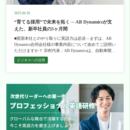
め手となりました。 ――実際に学習をされてみていか
ていなかったものが、急に「言語」として認識できるよ
非常に高かったです。特にトレーナーの先生については
ました。 ポリグロッツのパーソナルトレーナープラン
果が出せたらいいなと思っています。 --マインドが変わ
がでしたでしょうか？ 厨川さん： 休憩中の隙間時間を
うになった。そこで「ああ、日々の勉強が身になってい
全員口を揃えて「よかった！」と言っています。「先生
を導入いただいたのはなぜですか？ アプリでの学習で
って新たな挑戦に対する意欲が沸いてきた、というのが
活用して学べる点や、音声を聞いて学べる点がすごくよ
2025.04.18
るんだな」と実感しました。 6ヶ月のプログラムを終え
に救われた」というような感想を持つ者が多かったです
単語やリーディング・リスニングを学べる点、マンツー
本当に素敵だなと思います。小林様の今後の目標や展望
かったと思います。 フレーズで学ぶことで、少しずつ
た今、もっとも変化したなと思うのはどういう部分です
ね。 佐藤さん：本当に全員言ってましたよね。びっく
“育てる採用”で未来を拓く ─ AB Dynamicsが支
マンレッスンでアウトプットの機会を増やせる点に加え
を教えてください。 小林さん：私どもHotel nanvanのコ
ですが、単語だけでなく、文としても話せるようになっ
か？ 玉木さん：今の話にも通じるのですが、やはり
りするぐらい。「この受講者に対して、このトレーナー
て、英語学習をルーティーン化するためのトレーナーの
えた、新卒社員の5ヶ月間
ンセプトには「ワンランク上のビジネスホテル」「ワン
てきたと思います。オンラインレッスンに関しては、何
「ヒアリング力」がかなり上がったなと感じます。相手
さんを当てる」というポリグロッツさんの見極めがすば
後押しやサポートもある点です。学習方法を学んだこと
ランク上のサービスを提供する」というものがありま
より講師陣が日本人であることがとても助かりました。
の話している内容が理解できるようになりましたし、言
■英国本社とのやり取りに英語力は必須 --まずは、AB
らしかったと思います。 藁科さん：そうですね、「ト
はなかったので、トレーナーから効果的な学習方法を学
す。日本人のお客様だけでなく、外国からのお客様にも
英語に苦手意識をもつ従業員が多かったので、学習のハ
葉の中に知らない単語が含まれていても、文脈から想像
Dynamics合同会社様の事業内容について改めてご説明い
レーナーのクオリティ」と受講生の個性に合わせて適切
びたいという目的もありました。 忙しい中すべてをア
気持ちよく帰っていただきたい、満足していただきたい
ードルはだいぶ下がったかと思います。人と学ぶ方が緊
することができるようになりました。 仕事の場面でも
ただけますか？ 宗村代表：AB Dynamicsは、自動車開発
なトレーナーを選定する「マッチング力」、その両方が
プリで完結できる点もあり、同プランの受講を決めまし
という思いが強くあります。語学を学ぶことで、よりよ
張感があるので、とても良い機会でした。講師の方もこ
そういった成長を実感できますか？ 玉木さん：はい、
に欠かせないさまざまな性能試験・評価を行うための機
良かったということだと思います。これは導入した後じ
た。 成果を教えてください トレーナーがつくことで、
いコミュニケーションを取り、お客様に少しでも満足し
ビジネスへの活用
ちらのレベルに合わせたレッスンをしてくださり、テキ
海外の取引先との打ち合わせなどで、対面で話す際など
材開発・販売をメインタスクとするグローバル企業で
ゃないと実感できない部分がありますね。 アプリ「レ
効果的な学習方法を学びながら継続ができました。 今
ていただける空間作りをする、というのが私の目標で
スト通りの表現だけでなく、こんな言い回しもできると
に成長を感じます。 今後の目標はありますか？ 玉木さ
す。本社は英国のブラッドフォード・オン・エイヴォン
シピー」も好評で、自分の子供にも使わせたいとか、研
まではレッスンだけで、復習はそんなにしなかったので
す。 この研修を受けた成果をホテルのために還元でき
いうアドバイスも頂けました。これにより、だいぶ英会
ん：まずは自分ひとりでミーティングができるようにな
にございまして、我々はその日本法人ということになり
修が終わった後も引き続き自分で契約したいと言ってい
週１回のアウトプットのみになっていたんです。 パー
れば一番いいなと思っています。 --ありがとうございま
話のハードルが下がったかと思います。 ――ありがと
りたいです。今は英語が得意な上司に同席してもらって
ます。 --貴社の製品が具体的にどのように活用されてい
る受講者もいます。 --ありがとうございます。励みにな
ソナルトレーナープランでは、トレーナーに背中を押さ
した。これからも御社を英語面でサポートをさせていた
うございます。最後に一言お願いします。 厨川さん：
いるので。それから、海外からお客様が来た際に、工場
るのかをもう少し詳しくお聞かせください。 宗村代
ります！ 今回、受講された方にはきちんと成果が出
れて毎日の報告をしなければいけないという点がいい意
だければと思っています。 小林さん：ありがとうござ
今回の研修を通じて、改めて語学の大切さを実感しまし
見学や機械の説明を英語でできるようになれたらいいで
表：特に昨今はADAS（先進運転支援システム）および
て、アプリの使用時間を見てもかなりやりこんでいらっ
味でプレッシャーにもなりましたね。おかげで日々の学
いました。
た。従業員一同、寿司職人としての技術に磨きをかけな
すね。 ありがとうございます。では最後に、ポリグロ
自動運転の分野での活用が進んでいます。これらの技術
しゃいましたね。受講者の継続については、お二人から
習を継続できました。 また、赴任先のアメリカに住む
がら、自己研鑽を重ね、より多くのお客様にご満足いた
ッツに今後期待すること、改善を求める点をお聞きかせ
の試験・評価をいきなり路上でテストというわけにはい
の働きかけがあったのでしょうか。 藁科さん：はい。
講師のマンツーマンレッスンを受けることで、メディア
だけるお店を目指していきたいと思います。ぜひお店ま
ください。 玉木さん：機能的な面で言えば、ビジネス
きませんよね？ そのため、欧州では「ユーロNCAP」
研修の前に抱えていた課題は「やる気の測定と維持」で
からはわからない現地での考えを学ぶことができた点も
でお越しいただければ幸いです。
シーンを想定したプログラムがあると嬉しいです。たと
と呼ばれる規格が定められており、各社、その規格に準
す。「１日１時間」以上の学習を半年間継続させるには
よかったです。 受講後、TOEICを再受験したんです
えば「製造現場で必須の単語」「購買フローでよく使わ
じたテストで自社製品の安全性を評価することになって
相当のモチベーションが必要だというのは自分の過去の
が、リーディングスピードが上がっていてスコアも伸び
れる表現」などです。 改善を求める点は特にありませ
います。 AB Dynamicsは、その公式認定サプライヤーと