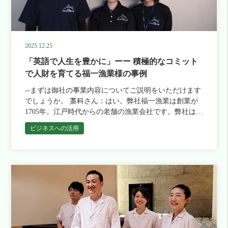
英訳、購買部では海外取引先とのコミュニケーションな
須」というまでではありませんが、静岡の地でワンラン
ど、各部署で英語が使われています。 ワールドワイ
ク上のサービスを目指すために、その重要性は高まって
ドに事業を展開しているからこそ、英語に対するニーズ
います。また、たとえ流暢な英語が話せなくても、海外
は必然的に高くなるわけですね。 山本さん：仰るとお
からのお客様への苦手意識は全ての従業員が払拭する必
りです。また、世界に向けたビジネス展開に魅力を感じ
2025.12.25
要があると思っています。国内のお客様からも、海外の
て入社してくれる方も多いので、社員の学習意欲も元々
「英語で人生を豊かに」ーー 積極的なコミット
お客様からも同じ金額の料金をいただいております。そ
高いものがあります。当然会社としても英語学習を推進
の中で「英語で話しかけられるのが怖い」という理由で
で人財を育てる福一漁業様の事例
していきたいと考えていましたので、研修の一環として
ホテルの従業員が海外のお客様への挨拶やお声がけがお
通学型の英語教室の費用を負担するなどの対応をしてい
--まずは御社の事業内容についてご説明をいただけます
ろそかにならないように心掛けています。 --ポリグロッ
ました。 なるほど。それはどの程度効果がありました
でしょうか。 藁科さん：はい。弊社福一漁業は創業が
ツの英語研修をご採用いただいた経緯はどのようなもの
か？ 山本さん：一定の効果はありましたが、個人の学
1705年。江戸時代からの老舗の漁業会社です。弊社は魚
だったのでしょうか。 藁科さん：弊社は社内コミュニ
習意欲やプログラムのクオリティ以前に、「通学しなけ
獲に始まり、マグロ・カツオなどの水産物の加工、卸売
ケーションや社員の自己啓発意識を高めることを大切に
ビジネスへの活用
ればならない」ということ自体がハードルになってしま
り、自社の小売店や飲食店での販売を行っています。ま
考えており、福利厚生として資格取得費用の補助や、勉
って。仕事やプライベートで忙しい社員にとって、毎回
た、別会社としてホテル事業も展開しています。弊社の
強会、部活動など、様々な活動を推奨しています。英語
予定を組んで通学することが大きな負担になってしまっ
強みはこのように川上から川下までを全て自社で行える
研修もその一環で、「英語ができると世界の動きや様々
たんです。そういった経緯から、もう少し手軽で融通の
ところです。近年は輸出にも力を入れています。 --あり
な価値観を知ることができ、仕事だけではなくその人の
きくオンライン型の英語学習に移行することになりまし
がとうございます。漁業における英語の重要性が分かり
人生が豊かになる」という認識を社内で共有していま
た。 ありがとうございます。ではここからは、実際に
ました。今回ご受講いただいた杉山様は営業部所属との
す。そんなことから今回３社を比較検討して、バイリン
ポリグロッツを利用された玉木さんにお話をお聞きしま
ことですが、日頃どのような業務をされているのでしょ
ガルの日本人講師によるマンツーマンレッスンを手頃な
す。 まずは玉木様の業務内容をお聞かせください。 玉
うか。 杉山さん：私は国内向けの受注業務を担当して
価格帯で提供しているポリグロッツさんの研修を導入す
木さん：主にボールの商品開発を行っています。取引先
います。大手回転寿司店や、弊社福一漁業の直販部が管
ることに決めました。 --御社のビジョンと英語研修がリ
とコミュニケーションを取りながら、新しいボールを企