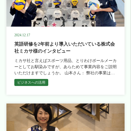
2024.12.17
英語研修を2年前より導入いただいている株式会
社ミカサ様のインタビュー
ミカサ社と言えばスポーツ用品、とりわけボールメーカ
ーとしてお馴染みですが、あらためて事業内容をご説明
いただけますでしょうか。 山本さん： 弊社の事業は大
きく分けて2つあります。1つはいま仰っていただいたス
ビジネスへの活用
ポーツ事業です。バレーボールやサッカーボールなどを
製造・販売しており、先日開催された4年に一度開催さ
れる国際大会では、弊社のボールがバレーボール、ビー
チバレーボール、水球の公式試合球として使用されてい
ます。 もう一つは工業用品事業です。長年培ってきた
ゴムの技術を活かし、船舶用のゴム製部品の水潤滑軸受
やゴムロール（製鉄所や製紙工場などで使用される棒状
の部品）などを取り扱っています。 創業は1917年とい