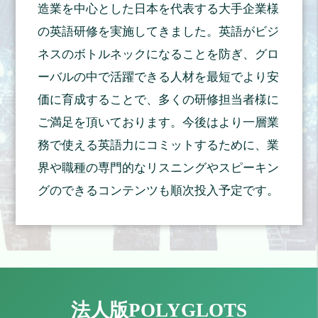
AB Dynamicsの新卒採用にエントリーし、ご縁があって
造業を中心とした日本を代表する大手企業様
採用していただくことになりました。 現在は、営業部
の英語研修を実施してきました。英語がビジ
に所属しており、まだ見習いというポジションではあり
ますが、学生時代に学んだ経済学を活かすかたちで見積
ネスのボトルネックになることを防ぎ、グロ
書作成などの顧客対応を担当しています。 --岡崎さんが
ーバルの中で活躍できる人材を最短でより安
直接相対するお客さまは日本企業の、日本語を喋る方と
いうことでしょうか？ 岡崎さん：その通りです。た
価に育成することで、多くの研修担当者様に
だ、見積書を作る段階で、英国本社のセールスチームに
ご満足を頂いております。今後はより一層業
確認しなければならないことも多く、そこでは英語を使
う必要があります。 --入社当時の岡崎さんの英語力はど
務で使える英語力にコミットするために、業
れほどのものだったのでしょうか？ 岡崎さん：お恥ず
界や職種の専門的なリスニングやスピーキン
かしながら学生時代の前半は駅伝一筋で、あまり勉学に
力を入れていませんでした。そのため、きちんと勉強し
グのできるコンテンツも順次投入予定です。
てきた方々と比べて英語力の点で劣っていたことは否め
ません。そもそも、英語をどう学べばよいのかからわか
っていませんでした。 --そんな岡崎さんに英語力を身に
つけさせるためにポリグロッツを選んでいただけた理由
を改めてお聞かせいただけますか？ 宗村代表：岡崎君
が英語を得意としていないことは面接の段階で分かって
いましたから、入社してからすぐに何かしらのトレーニ
ングを課すことを検討していました。さまざまな選択肢
法人版POLYGLOTS
の中からポリグロッツを選んだのは、業務終了後に在宅