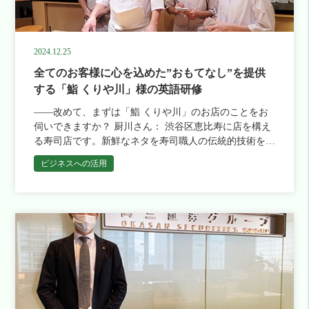
轄する静岡県内の小売・卸店やセントラルキッチンから
ンクしたというわけですね。今回研修を受講された小林
画したり導入をサポートしたりする仕事です。具体的に
の受注を受け、出荷の手続きに繋げます。他には電話や
様はHotel nanvan焼津の副支配人でいらっしゃいます。
はバスケットボールやドッジボール、バレーボールなど
来客の対応でしたり、事務作業全般も行います。 --今回
普段の業務内容を教えていただけますでしょうか？ 小
を扱っています。 デザインや素材を変えるだけでな
英語研修の募集に対して手を挙げられた理由を教えてい
林さん：はい、私どものホテルはそれほど規模が大きく
2024.12.25
く、サーブした際の揺れ方などを調整することもあるそ
ただけますでしょうか。 杉山さん：国内受注や国内の
ないので、もう何でもやっています。フロント業務全
うですね。 玉木さん：そうですね。スポーツ協会から
全てのお客様に心を込めた”おもてなし”を提供
来客がほとんどなので、私自身は普段英語を使う機会自
般、経理、お掃除などなど・・・本当に何でもですね
の依頼を受けて、無回転サーブのときに揺れが少なくな
体は実はそんなに多くないのですが、やはり定期的に海
する「鮨 くりや川」様の英語研修
（笑）。 --そうなんですね。今回ポリグロッツの英語研
るようパネルの割り方を変えたこともあります。これに
外から電話がかかってきたり、海外からのお客様がいら
修を受けていただきましたが、通常の業務の中で英語を
――改めて、まずは「鮨 くりや川」のお店のことをお
よりラリーが続きやすくなり、見ているお客さんも楽し
っしゃったりします。そういう時に最低限対応できるよ
使う機会は多いのでしょうか？ 小林さん：焼津は漁業
伺いできますか？ 厨川さん： 渋谷区恵比寿に店を構え
める試合展開が多くなりました。 海外の拠点や取引先
うになりたい、と思っていたんです。それと、個人的に
の街なので、水産関係のお仕事をされている外国の方が
る寿司店です。新鮮なネタを寿司職人の伝統的技術を用
と英語でやり取りすることも多いのですか？ 玉木さ
かねてから「何か新しいことにチャレンジして自分の視
たびたびご宿泊されます。例えば漁獲量のチェックやル
いてご提供し、接客においても常に心をこめた接客を大
ん：私はまだ入社間もないので、海外の方と直接やり取
野を広げたい」と思っていた時期に募集の時期がちょう
ビジネスへの活用
ール遵守をチェックする「オブザーバー」という専門家
切にしております。お店ではお寿司だけではなく、たく
りすることはそこまで多くありません。ただ、部署自体
ど重なっていたこともあり、いい機会だと思って受講さ
や、漁船のインスペクションを行う「検査官」という
さんの日本酒を取り揃えており、お寿司と日本酒のペア
は日常的に海外企業とコミュニケーションしているの
せていただくことにしました。 --実際に研修を受講され
方々などです。オブザーバーや検査官はカツオ・マグロ
リングを楽しめるお店になっております。 ――ありが
で、英語というのは将来的に必ず身につけるべきスキル
て、いかがでしたか？ 杉山さん：専属のトレーナーの
がよく獲れる海域を持つオセアニアからいらっしゃるた
とうございます。お店の佇まいや店内も洗練されていて
の一つだと考えています。 そんな玉木さんにポリグロ
先生がついてくれたことがすごく心強くて。先生が日本
め、日本語が話せないことがほとんどです。中には1ヶ
素敵ですね。海外からのお客様は増えてきたのでしょう
ッツの英語研修を受講いただいたわけですが、受講前に
語と英語を話すバイリンガルの日本人だったということ
月ぐらいの長期に渡って滞在される方もいらっしゃいま
か？ 厨川さん： そうですね。円安という経済的な環境
はどのような期待感を持ってらっしゃいましたか？ 玉
もあり、私の悩みをしっかり理解してもらえましたし、
す。 --そのようなお客様とのコミュニケーションはやは
に加えて、日本食への関心の高まりや、また最近では
木さん：とにかく「英語に慣れるキッカケにしたい」と
英語に対する苦手意識が強くならないように、私の学習
り英語で行われるわけですね。日々の業務の中で、言葉
SNSを見てご来店いただくケースも増えていますね。
思っていました。恥ずかしながら学生時代はずっと英語
のペースをとても尊重してくれました。 モチベーショ
で困るケースはありますか？ 小林さん：一般的なホテ
――今まで、海外からのお客様への対応はどのようにさ
が苦手で。ただ、いまお伝えしたように将来的には必要
ンが下がりそうになった時でも「それは自然なことだか
ル業務であれば、外国のお客様に向けての「決まり文
れていましたか？ 厨川さん： 身振りや短い英単語を繋
になるスキルですし、何より私自身、英語を自由に使え
ら、無理せず自分のペースでいいですよ」と。焦らせる