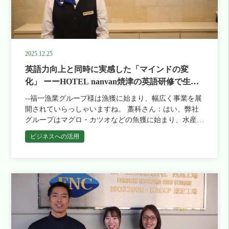
うことで、既に100年以上の歴史があるわけですね。こ
れからのビジョンを教えて下さい。 山本さん： スポー
ツ用品と工業用品という2つの既存事業をさらに固めつ
つ、第三の強みとなる新規事業も模索していきます。お
かげさまで優秀な若手社員が多数入社してくれているの
2025.12.25
で、彼らの自由な発想やアイデアを活かしながら、新た
英語力向上と同時に実感した「マインドの変
なチャレンジを続けていきたいと思います。 ミカサ
社では社内研修も積極的に実施しているとのことです
化」 ーーHOTEL nanvan焼津の英語研修で生ま
が、例えばどのような研修を行っていますか？ 山本さ
れた化学反応
--福一漁業グループ様は漁獲に始まり、幅広く事業を展
ん： 部門ごと、階層ごとに様々な研修を実施していま
開されていらっしゃいますね。 藁科さん：はい、弊社
す。例えば営業スキルや金融知識、マネジメントなどで
グループはマグロ・カツオなどの魚獲に始まり、水産物
す。弊社は海外にも拠点があるので、現地に行っての海
の加工、卸売り、自社の小売店や飲食店での販売を行っ
外工場研修なども行っています。 ミカサ社は日本国
ビジネスへの活用
ています。川上（漁獲）から川下（お客様に届ける）ま
内だけでなく、アメリカやオランダ、タイなどにも拠点
でをすべて自社で行えるのが弊社グループの強みです。
を展開されています。普段の業務の中で英語を使用する
そのような事業の一環として、遠方から静岡にいらっし
ことも多いのですか？ 山本さん： そうですね。弊社は
ゃった方にも、ぜひ自慢の海の幸を堪能してほしい、と
世界150ヵ国で現地企業と代理店契約を結んでいるた
いう思いも含めて展開しているのが、HOTEL nanvanで
め、彼らを通じて世界中から問い合わせをいただきま
す。 --やはりホテル業務には英語力が必須なのでしょう
す。そこでのやり取りは基本的に英語なので、自然と英
か。 小林さん：そうですね。当ホテルのある静岡県内
語を使用するシーンは多くなりますね。総務部は海外か
では、大都市に比べれば海外からのお客様の比率はそれ
らの電話対応や来客対応、開発部では仕様書や説明書の
ほど高くありません。ですので、全ての従業員に「必