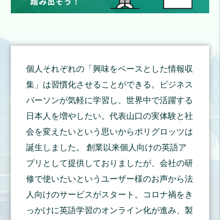
ではありません。また、なるべく多様な人材を仲間にし
気味で」とか。そんなことが言い合えるコミュニティの
ていきたいという気持ちもあり、最初から英語力でふる
ようなものがあるといいのかもしれませんね。 --確か
いにかけるようなことはしたくありませんでした。今
に、学習における孤独感は一つの課題ですね。今後セミ
回、ポリグロッツと契約させていただいたのは、英語力
ナーなど受講同士の交流の場を作ることも検討してみま
について入社後に身につけさせられるのならば、より幅
す。本日はこちらも元気になるようなお言葉をいただ
広い人材を採用のターゲットにできるという狙いがあっ
き、ありがとうございます。今後も引き続きサポートさ
個人それぞれの「興味をベースとした情報収
たから。また、ちょっとかっこつけた言い方になってし
せていただきます。
まいますが、優秀な人材に社費で英語力を身につけさせ
集」は習慣化させることができる。ビジネス
ることが、ソーシャルコントリビュート（社会貢献）に
パーソンが気軽に学習し、世界中で活躍する
なるという思いもありました。 ■英語をどう学ぶかが
わからないところからのスタートだった --では、ここか
日本人を増やしたい。代表山口の実体験と社
らは実際にポリグロッツの講座を受講されたメンバーの
1人である岡崎さんにお話を伺っていきたいと思いま
会を変えたいという思いからポリグロッツは
す。まずは、岡崎さんがどういう方なのか、読者に向け
誕生しました。 創業以来個人向けの英語ア
て自己紹介していただけますか？ 岡崎さん：私は、
2024年9月にAB Dynamicsに入社しました。大学では駅
プリとして提供しておりましたが、会社の研
伝に全力を注ぎこんでいたのですが、その挫折を経て改
修で使いたいというユーザー様のお声から法
めて勉学に向き合う中、海外文化に関する講義をきっか
けにグローバルな場で活動したいという気持ちが芽生え
人向けのサービスがスタート。コロナ禍をき
ました。特にUKロックやウイスキー繋がりから英国に
っかけに英語学習のオンライン化が進み、製
憧れ（笑）、機械やロボットにも興味があったことから