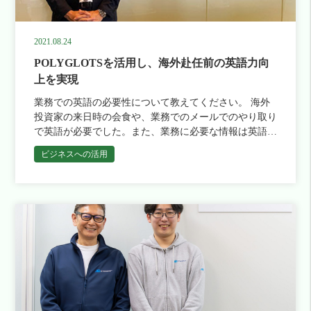
句」のような英語のフレーズで対応が可能です。例えば
げてどうにか対応していましたが、心をこめた接客をす
るようになりたかったんです。そういう意味ではすごく
ような言葉が全然なくて、メンタル面までサポートして
チェックインの言葉ですとか、「清掃が終わりました」
るという意味では限界がありました。日々多くの外国の
いい機会になりました。 実際のプログラムはいかがで
くれました。親身で、とても丁寧な先生で、「この人で
ですとか。ですが、長期滞在されるお客様から「母国に
お客様が来店される中、こちらに十分な語学力があれ
したか？ 玉木さん：一人ひとりに専任の講師がついて
本当に良かった！」と思っています。 --具体的にはどん
2021.08.24
送金したいんだけれど」といったイレギュラーな相談を
ば、お客様により楽しんでいただけるのに、といつもも
くれて、相談しながら進められるので安心でしたね。
なレッスン内容だったのでしょうか？ 杉山さん：１日
受けることがあり、そういった時に瞬時に適切な返事が
POLYGLOTSを活用し、海外赴任前の英語力向
どかしく感じていました。 ――そうなのですね。そこ
「ここが弱いから重点的にやっていくのがいい」とアド
１文書いていく英作文の課題が出されました。それを毎
できない、ということがありました。 ＜小林さんのス
で英語研修をお探しになられたということですね。ポリ
上を実現
バイスをくれたり、逆に僕が「こういうプログラムを受
日やって、週に１回のレッスンでまとめて提出し、フィ
コアグラフ＞ --英語面での変化についてはどうですか？
グロッツ以外にご検討されたサービスはありますか？
けたい」と言えば、それに合わせて調整してくれたりも
ードバックを受ける、というようなことでしたり、レッ
業務での英語の必要性について教えてください。 海外
小林さん：はい、例えばトランプ大統領が話していたり
厨川さん： 以前に集合研修を受けたことがありました
しました。二人三脚で一緒にプログラムを考えていった
スン以外ではアプリの「レシピー」を使って、「ラダー
投資家の来日時の会食や、業務でのメールでのやり取り
ですとか、テレビから英語が流れてくるとすぐ聞くよう
が、スケジュール調整が難しかったり、個々のレベル差
感じです。 1日どれくらいの学習時間を取りましたか？
シリーズ」（レベル別の読み物が収録されたシリーズ）
で英語が必要でした。また、業務に必要な情報は英語で
にしてますし、あとは通勤時にポッドキャストを聞いて
が大きかったりという課題がありました。そこで、アプ
玉木さん：まちまちですが、平日は必ずアプリでを開い
の初級編をよく読んでいました。 ＜杉山様のE-CATテ
インプットをする必要があります。海外赴任が決まって
います。最初は文が長いと全然聞き取れなかったんです
リやマンツーマンでのオンラインレッスンができるサー
て勉強するようにしていました。パート別にリスニング
ビジネスへの活用
スト結果＞ --研修期間は6ヶ月でしたが、研修の前後を
いたこともあり、今後は仕事上での英語に加え、日常生
が、今はそれがちょっと聞けるようになってきたなと
ビスを複数検討していました。 ――ありがとうござ
やスピーキング、ライティングなどがあり、単語のテス
比較してご自身の生活に何か変化を感じられています
活でも英語が必要となる環境です。 受講前はどのよう
か、そういった感覚的な変化は感じています。「ポッド
います。ポリグロッツをお選びいただいた決め手はどん
トなテストなどは30秒くらいの短時間でできるので便利
か？ 杉山さん：マイナスのスタートから少しずつ上に
な英語学習をされていましたか？ ３年程度、週１回の
キャストがいいよ」ということもその先生から教えてい
なところでしょうか？ 厨川さん： ポリグロッツのアプ
でしたね。わからない部分があっても、土日のいずれか
上がってきた感じです（笑）。あとは、英語の曲が少し
マンツーマンレッスンを受けていました。 それにプラ
ただいたんです。新しいことを教わってすごくためにな
リ「レシピー」には職業別のフレーズが学べる「プロフ
にあるZoomの授業で講師に直接質問できるので安心で
聞き取れるようになってきていたり、電車に乗ってる時
スして、英語スクールに１年ほど通っていた時期もあり
りました。 --これからも英語は続けていきたいですか？
ェッショナル英会話」というコンテンツがあるのです
した。 ご自身の中で変化を感じ始めたのはいつ頃でし
も英語のアナウンスが自然と耳に入ってくることがあ
ます。 受講する前に抱えていた課題や悩みを教えて下
小林さん：はい、継続をしない事には意味が無いので、
が、研修の導入にあたって、寿司屋編を作成いただいた
ょうか？ 玉木さん：単語や言い回しなどの知識は日々
り、少し耳が慣れてきたんだなと成長を感じています。
さい。 赴任を前にして週１回の英語学習だと足りない
終わった後も「レシピー」のアプリは続けていますし、
ことが大きいです。魚の名前などの英単語や、接客に使
増えていくので、そういう意味では使い始めてすぐに変
--ありがとうございます。6ヶ月の研修が終わった時点
と感じていて、スピーキングの機会をさらに増やして準
今は会社からTOEIC受験の補助が出るというのを知っ
えるフレーズなど非常に実用的な学習教材を用意しても
化を感じは感じました。ただ、4ヶ月ほどした頃でしょ
での研修担当のお二人の感触を教えていただけますか？
備をしていきたいと思っていました。また、単語力や語
て、やってみようという気になっています。半年前まで
らいました。また、これに合わせてオンラインレッスン
うか、街なかで流れている洋楽の歌詞が急に聞き取れる
佐藤さん：よかったと思います！ 藁科さん：終了後、
彙力も足りないと感じ、スピーキング以外にも単語力や
は、TOEICを受験する気なんて全くなかったんですが、
もカスタマイズいただけるとのご提案を頂き、それが決
ようになったんです。 それまでは「音」にしか聞こえ
受講者全員にヒアリングしたのですが、研修の満足度は
リーディングスキルも同時に向上させる必要を感じてい
今後はできるだけ受験を続けて、自分なりに少しでも成