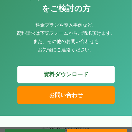
で無理なく学べること、法人向けのサービスを展開して
をご検討の方
いることに加え、学びの途中経過を逐次報告してくれる
というのが大きかったですね。社員向けに英語力トレー
料金プランや導入事例など、
ニングを提供するのは初めてのことでしたから、細かな
フィードバックをいただけることは今後の改善のために
資料請求は下記フォームからご請求頂けます。
も必要でした。 なお、我々としてはポリグロッツを受
また、その他のお問い合わせも
講させておけば大丈夫とは思っておらず、それと並行し
お気軽にご連絡ください。
て本社と英語でやり取りさせたり、英語主体のオンライ
ン会議に参加させたりするなどしています。メール程度
なら頑張れば何とかなりますし、たとえ聴き取れなくて
も実際に英語で行われるビジネス会話の場にいるだけで
資料ダウンロード
身につくものはありますから。もちろん、おかしな英文
を書いてしまったり、会議内容を全く理解できなかった
りなんてこともあるのでしょうが、基本的には社内を相
手取ったやり取りですから最初は失敗してもいいと考え
お問い合わせ
ています。 ■学びを実際のビジネスシーンで使えたこ
とがうれしかった --岡崎さんは、2024年9月から翌年1月
まで、ポリグロッツの成果保証プランをご利用いただき
ました。このプログラムを通してでどれくらいの英語力
を身につけることを目指しましたか？ 岡崎さん：まず
© 2026 POLYGLOTS,Inc.
は最初の面談で先生と相談し、目標を「一人で海外出張