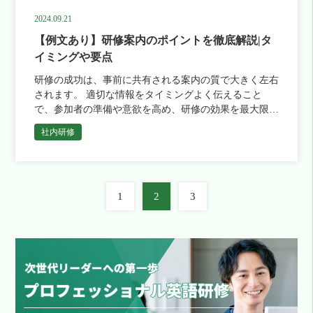
2024.09.21
【例文あり】研修案内のポイントを徹底解説|タ
イミングや要点
研修の成功は、事前に共有される案内の質で大きく左右
されます。 適切な情報をタイミングよく伝えること
で、参加者の準備や意欲を高め、研修の効果を最大限に
引き出すことが可能です。 この記事では、研修案内を
社内研修
効果的に作成するための […]
投
1
2
3
稿
の
ペ
ー
ジ
送
り